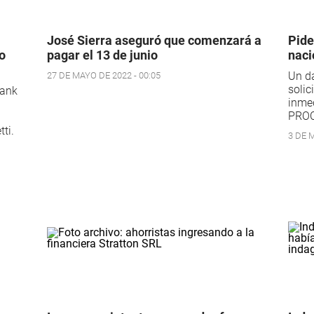
José Sierra aseguró que comenzará a
Pide
o
pagar el 13 de junio
naci
Un da
27 DE MAYO DE 2022 - 00:05
solic
Bank
inmed
PROC
ti.
3 DE M