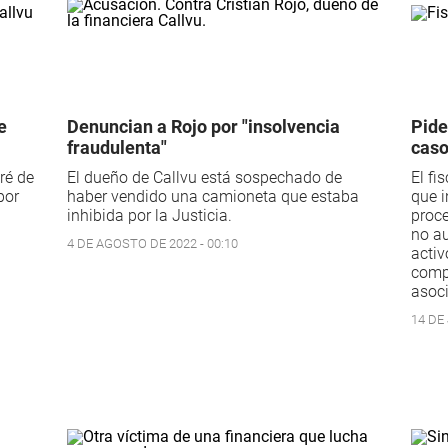
e
Denuncian a Rojo por "insolvencia
Pide
fraudulenta"
caso
ré de
El dueño de Callvu está sospechado de
El fi
por
haber vendido una camioneta que estaba
que i
inhibida por la Justicia.
proce
no au
4 DE AGOSTO DE 2022 - 00:10
activ
compe
asoci
14 DE 