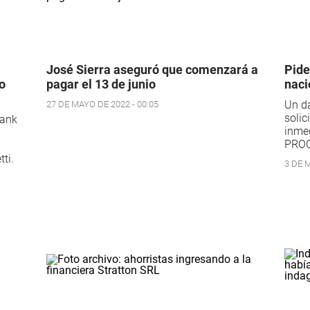
José Sierra aseguró que comenzará a
Pide
o
pagar el 13 de junio
naci
Un da
27 DE MAYO DE 2022 - 00:05
solic
Bank
inmed
PROC
ti.
3 DE M