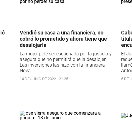
ió
Vendió su casa a una financiera, no
Cabe
cobró lo prometido y ahora tiene que
titu
desalojarla
encu
La mujer pide ser escuchada por la justicia y
El Ju
n
asegura que no permitirá que la desalojen.
reque
.
Las inversiones las hizo con la financiera
llamó
Nova.
Anton
14 DE JUNIO DE 2022 - 21:25
5 DE J