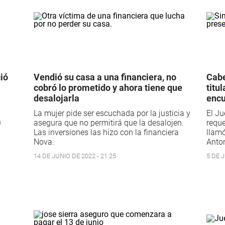
ió
Vendió su casa a una financiera, no
Cabe
cobró lo prometido y ahora tiene que
titu
desalojarla
encu
La mujer pide ser escuchada por la justicia y
El Ju
n
asegura que no permitirá que la desalojen.
reque
.
Las inversiones las hizo con la financiera
llamó
Nova.
Anton
14 DE JUNIO DE 2022 - 21:25
5 DE J