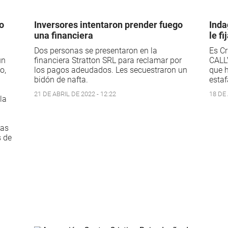
o
Inversores intentaron prender fuego
Inda
una financiera
le f
Dos personas se presentaron en la
Es Cr
un
financiera Stratton SRL para reclamar por
CALLV
o,
los pagos adeudados. Les secuestraron un
que 
bidón de nafta.
estaf
21 DE ABRIL DE 2022 - 12:22
18 DE 
la
tas
s de