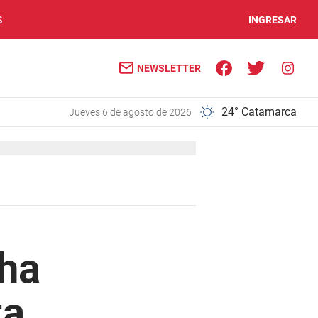
S
INGRESAR
NEWSLETTER
24° Catamarca
jueves 6 de agosto de 2026
cha
ta