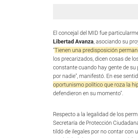
El concejal del MID fue particularme
Libertad Avanza
, asociando su proy
"
Tienen una predisposición permane
los precarizados, dicen cosas de l
constante cuando hay gente de su p
por nadie", manifestó. En ese senti
oportunismo político que roza la hi
defendieron en su momento".
Respecto a la legalidad de los per
Secretaría de Protección Ciudadan
tildó de ilegales por no contar con 