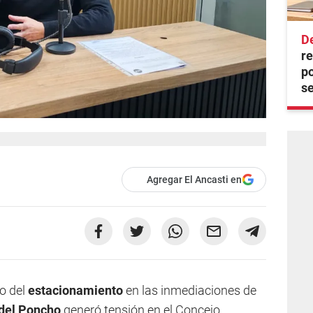
D
re
po
se
Agregar El Ancasti en
ro del
estacionamiento
en las inmediaciones de
 del Poncho
generó tensión en el Concejo