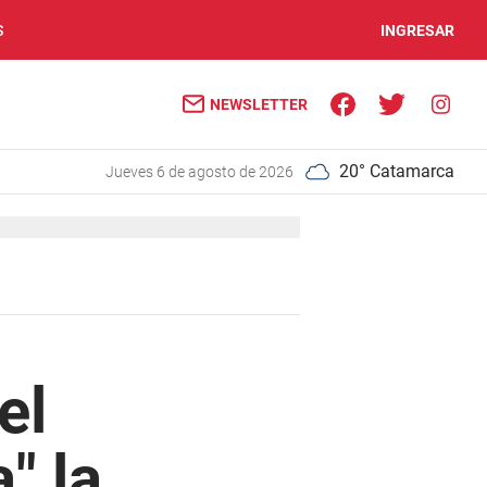
S
INGRESAR
NEWSLETTER
20° Catamarca
jueves 6 de agosto de 2026
el
" la