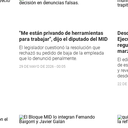
"Me están privando de herramientas
Desd
para trabajar", dijo el diputado del MID
Ejec
regu
El legislador cuestionó la resolución que
mar
rechazó su pedido de baja de la empleada
que lo denunció penalmente.
El ed
de es
29 DE MAYO DE 2026 - 00:05
y rev
desd
22 DE