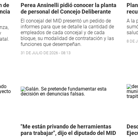
n de
Perea Ansinelli pidió conocer la planta
Plan
ncia
de personal del Concejo Deliberante
recu
El concejal del MID presentó un pedido de
A la 
informes para que se detalle la cantidad de
sumó 
nza,
empleados de cada concejal y de cada
salud
y
bloque, su modalidad de contratación y las
atal.
8 DE J
funciones que desempeñan.
31 DE JULIO DE 2026 - 08:13
"Me están privando de herramientas
Desd
para trabajar", dijo el diputado del MID
Ejec