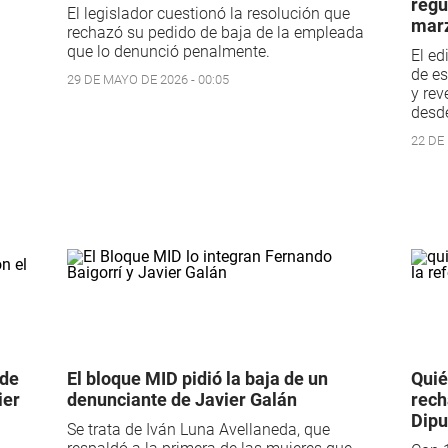
regu
El legislador cuestionó la resolución que
mar
rechazó su pedido de baja de la empleada
que lo denunció penalmente.
El ed
de es
29 DE MAYO DE 2026 - 00:05
y rev
desd
22 DE
 de
El bloque MID pidió la baja de un
Quié
ier
denunciante de Javier Galán
rech
Dipu
Se trata de Iván Luna Avellaneda, que