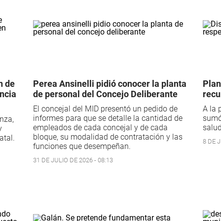
n de
Perea Ansinelli pidió conocer la planta
Plan
ncia
de personal del Concejo Deliberante
recu
El concejal del MID presentó un pedido de
A la 
informes para que se detalle la cantidad de
sumó 
nza,
empleados de cada concejal y de cada
salud
y
bloque, su modalidad de contratación y las
atal.
8 DE J
funciones que desempeñan.
31 DE JULIO DE 2026 - 08:13