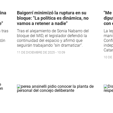
ina
Baigorrí minimizó la ruptura en su
"Me 
bloque: "La política es dinámica, no
dipu
e"
vamos a retener a nadie"
con 
 tras
Tras el alejamiento de Sonia Nabarro del
La le
bloque del MID, el legislador defendió la
mani
tón
continuidad del espacio y afirmó que
Conf
seguirán trabajando “sin dramatizar”.
indep
Cata
11 DE DICIEMBRE DE 2025 - 10:09
10 DE 