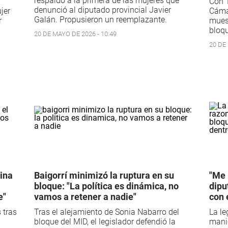
respaldó a la primera de las mujeres que
Con 1
denunció al diputado provincial Javier
jer
Cámar
Galán. Propusieron un reemplazante.
r
muest
bloq
20 DE MAYO DE 2026 - 10:49
20 DE
ina
Baigorrí minimizó la ruptura en su
"Me 
bloque: "La política es dinámica, no
dipu
e"
vamos a retener a nadie"
con 
 tras
Tras el alejamiento de Sonia Nabarro del
La le
bloque del MID, el legislador defendió la
mani