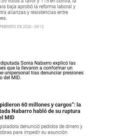
35 votos a favor y 115 en contra, la
a baja aprobó la reforma laboral y
ra alianzas y resistencias entre
ues.
 FEBRERO DE 2026 - 09:12
pidieron 60 millones y cargos”: la
tada Nabarro habló de su ruptura
el MID
gisladora denunció pedidos de dinero y
obras para impedir su asunción.