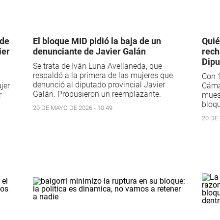
 de
El bloque MID pidió la baja de un
Quié
ier
denunciante de Javier Galán
rech
Dipu
Se trata de Iván Luna Avellaneda, que
respaldó a la primera de las mujeres que
Con 1
denunció al diputado provincial Javier
jer
Cámar
Galán. Propusieron un reemplazante.
r
muest
bloq
20 DE MAYO DE 2026 - 10:49
20 DE