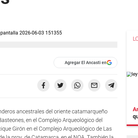
L
Agregar El Ancasti en
An
nderos ancestrales del oriente catamarqueño
qu
 Basteones, en el Complejo Arqueológico del
ique Girón en el Complejo Arqueológico de Las
de la prov. de Catamarca, en el NOA. También la