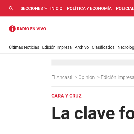
SECCIONES
INICIO
POLÍTICA Y ECONOMÍA
POLICIA
Últimas Noticias
Edición Impresa
Archivo
Clasificados
Necrológ
El Ancasti
>
Opinión
>
Edición Impres
CARA Y CRUZ
La clave f