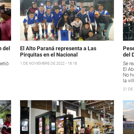
n del
El Alto Paraná representa a Las
Pese
Pirquitas en el Nacional
del 
metió
Se re
1 DE NOVIEMBRE DE 2022 - 18:18
El Ab
No hu
la vi
21 DE