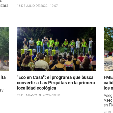
ió
izará
16 DE JULIO DE 2022 - 19:07
lta
"Eco en Casa": el programa que busca
FME:
convertir a Las Pirquitas en la primera
cali
localidad ecológica
los 
ray
Asegu
24 DE MARZO DE 2023 - 10:30
o
Asegu
en FM
28 DE 