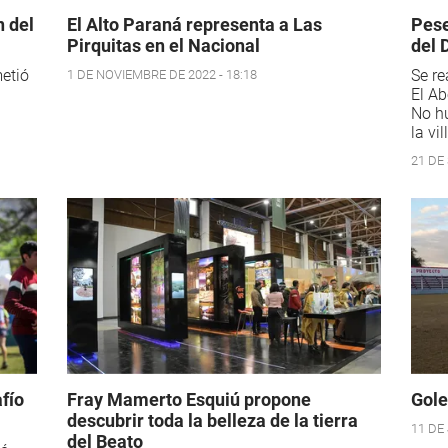
n del
El Alto Paraná representa a Las
Pese
Pirquitas en el Nacional
del 
metió
Se re
1 DE NOVIEMBRE DE 2022 - 18:18
El Ab
No hu
la vi
21 DE
fío
Fray Mamerto Esquiú propone
Gole
descubrir toda la belleza de la tierra
11 DE 
del Beato