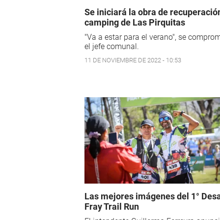
Se iniciará la obra de recuperació
camping de Las Pirquitas
"Va a estar para el verano", se compro
el jefe comunal.
11 DE NOVIEMBRE DE 2022 - 10:53
Las mejores imágenes del 1° Desa
Fray Trail Run