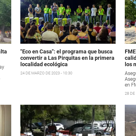
lta
"Eco en Casa": el programa que busca
FME:
convertir a Las Pirquitas en la primera
cali
localidad ecológica
los 
ray
Asegu
24 DE MARZO DE 2023 - 10:30
o
Asegu
en FM
28 DE 