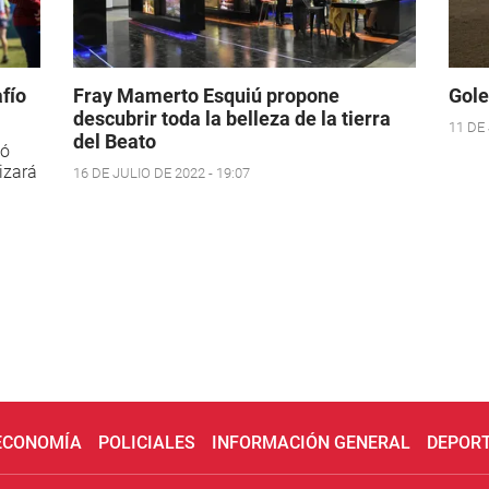
fío
Fray Mamerto Esquiú propone
Gole
descubrir toda la belleza de la tierra
11 DE 
del Beato
ió
izará
16 DE JULIO DE 2022 - 19:07
 ECONOMÍA
POLICIALES
INFORMACIÓN GENERAL
DEPOR