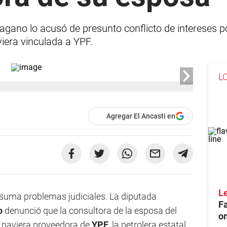
agano lo acusó de presunto conflicto de intereses po
iera vinculada a YPF.
L
Agregar El Ancasti en
Le
 suma problemas judiciales. La diputada
F
o
denunció que la consultora de la esposa del
on
a naviera proveedora de
YPF
, la petrolera estatal