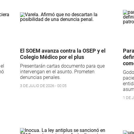
El SOEM avanza contra la OSEP y el
Para
Colegio Médico por el plus
defi
como
el
Presentarán cartas documento para que
mó
intervengan en el asunto. Prometen
Godoy
denuncias penales.
pacie
entid
3 DE JULIO DE 2026 - 00:05
asum
1 DE J