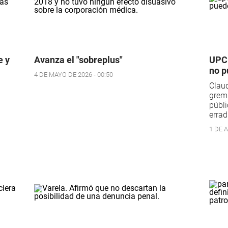
e y
Avanza el "sobreplus"
UPCN
no p
4 DE MAYO DE 2026 - 00:50
Claud
grem
públi
errad
1 DE 