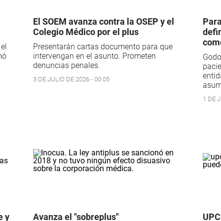
El SOEM avanza contra la OSEP y el
Para
Colegio Médico por el plus
defi
como
el
Presentarán cartas documento para que
mó
intervengan en el asunto. Prometen
Godoy
denuncias penales.
pacie
entid
3 DE JULIO DE 2026 - 00:05
asum
1 DE J
e y
Avanza el "sobreplus"
UPCN