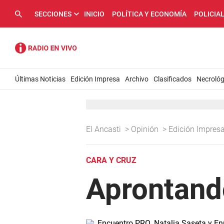
SECCIONES
INICIO
POLÍTICA Y ECONOMÍA
POLICIA
Últimas Noticias
Edición Impresa
Archivo
Clasificados
Necrológ
El Ancasti
>
Opinión
>
Edición Impres
CARA Y CRUZ
Aprontand