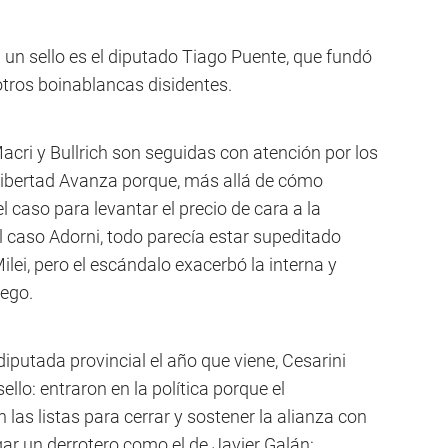
n un sello es el diputado Tiago Puente, que fundó
tros boinablancas disidentes.
cri y Bullrich son seguidas con atención por los
 Libertad Avanza porque, más allá de cómo
el caso para levantar el precio de cara a la
l caso Adorni, todo parecía estar supeditado
lei, pero el escándalo exacerbó la interna y
uego.
utada provincial el año que viene, Cesarini
sello: entraron en la política porque el
las listas para cerrar y sostener la alianza con
ar un derrotero como el de Javier Galán: