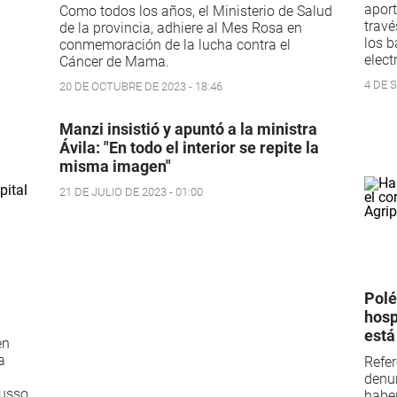
aport
Como todos los años, el Ministerio de Salud
travé
de la provincia, adhiere al Mes Rosa en
los b
conmemoración de la lucha contra el
elect
Cáncer de Mama.
4 DE 
20 DE OCTUBRE DE 2023 - 18:46
Manzi insistió y apuntó a la ministra
Ávila: "En todo el interior se repite la
misma imagen"
21 DE JULIO DE 2023 - 01:00
Polé
hosp
está
en
a
Refer
denu
Dusso.
haber