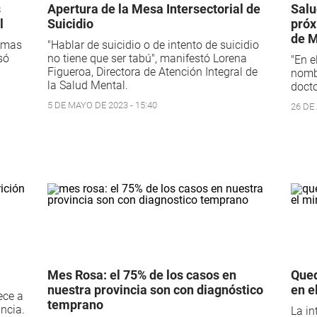
s
Apertura de la Mesa Intersectorial de
Salu
l
Suicidio
próx
de 
, mas
"Hablar de suicidio o de intento de suicidio
só
no tiene que ser tabú", manifestó Lorena
"En e
Figueroa, Directora de Atención Integral de
nomb
la Salud Mental.
docto
5 DE MAYO DE 2023 - 15:40
26 DE 
Mes Rosa: el 75% de los casos en
Qued
nuestra provincia son con diagnóstico
en e
ece a
temprano
incia.
La in