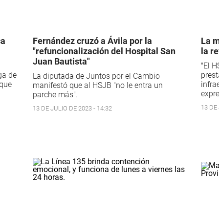
ca
Fernández cruzó a Ávila por la
La m
"refuncionalización del Hospital San
la r
Juan Bautista"
"El H
ga de
prest
La diputada de Juntos por el Cambio
 que
infra
manifestó que al HSJB "no le entra un
expre
parche más".
13 DE 
13 DE JULIO DE 2023 - 14:32