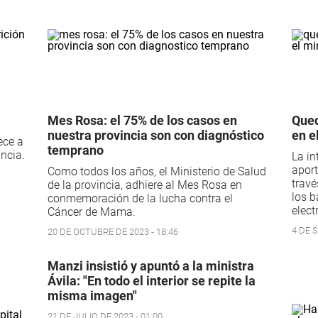
Mes Rosa: el 75% de los casos en
Qued
nuestra provincia son con diagnóstico
en e
ece a
temprano
incia.
La in
aport
Como todos los años, el Ministerio de Salud
travé
de la provincia, adhiere al Mes Rosa en
los b
conmemoración de la lucha contra el
elect
Cáncer de Mama.
4 DE 
20 DE OCTUBRE DE 2023 - 18:46
Manzi insistió y apuntó a la ministra
Ávila: "En todo el interior se repite la
misma imagen"
21 DE JULIO DE 2023 - 01:00