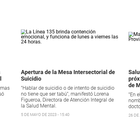
s
Apertura de la Mesa Intersectorial de
Salu
l
Suicidio
próx
de 
, mas
"Hablar de suicidio o de intento de suicidio
só
no tiene que ser tabú", manifestó Lorena
"En e
Figueroa, Directora de Atención Integral de
nomb
la Salud Mental.
docto
5 DE MAYO DE 2023 - 15:40
26 DE 