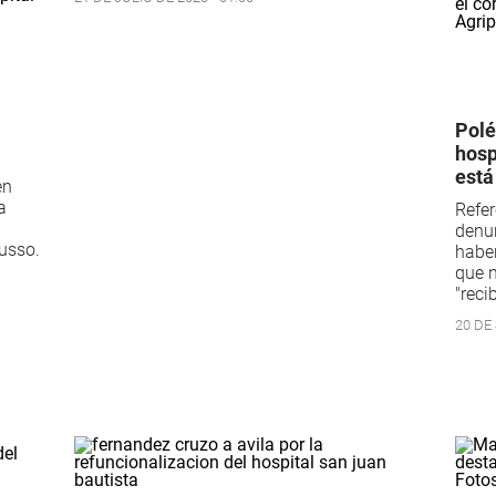
Polé
hosp
está
en
a
Refer
denu
Dusso.
haber
que n
"reci
20 DE 