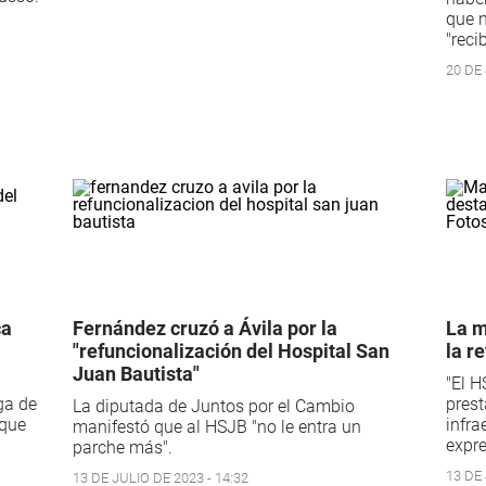
que n
"reci
20 DE 
ca
Fernández cruzó a Ávila por la
La m
"refuncionalización del Hospital San
la r
Juan Bautista"
"El H
ga de
prest
La diputada de Juntos por el Cambio
 que
infra
manifestó que al HSJB "no le entra un
expre
parche más".
13 DE 
13 DE JULIO DE 2023 - 14:32