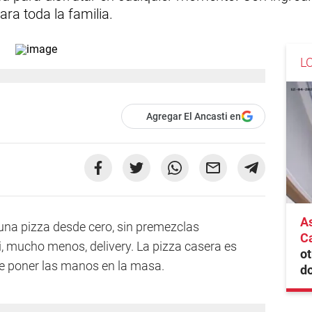
ara toda la familia.
L
Agregar El Ancasti en
As
 una pizza desde cero, sin premezclas
Ca
i, mucho menos, delivery. La pizza casera es
ot
te poner las manos en la masa.
do