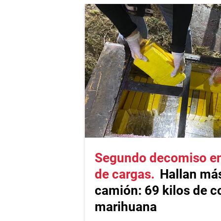
Segundo decomiso en 
de cargas
Hallan más
camión: 69 kilos de c
marihuana