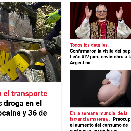
Todos los detalles
Confirmaron la visita del pap
León XIV para noviembre a l
Argentina
el transporte
 droga en el
ocaína y 36 de
En la semana mundial de la
lactancia materna
Preocup
el aumento del consumo de
sustancias en mujeres