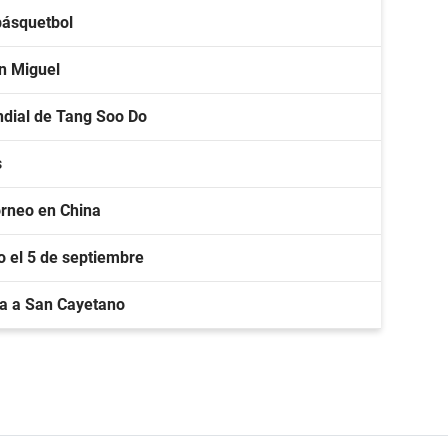
básquetbol
an Miguel
ndial de Tang Soo Do
s
torneo en China
lo el 5 de septiembre
a a San Cayetano