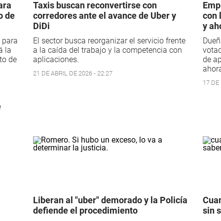
ara
Taxis buscan reconvertirse con
Empr
o de
corredores ante el avance de Uber y
con 
DiDi
y ah
 para
El sector busca reorganizar el servicio frente
Dueñ
á la
a la caída del trabajo y la competencia con
votad
to de
aplicaciones.
de ap
ahora
21 DE ABRIL DE 2026 - 22:27
17 DE
e
Liberan al "uber" demorado y la Policía
Cuan
defiende el procedimiento
sin 