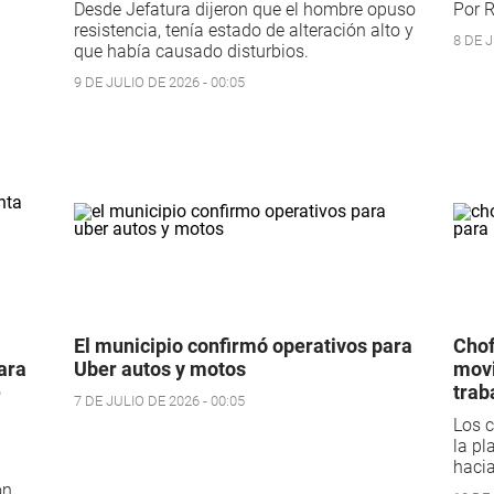
Desde Jefatura dijeron que el hombre opuso
Por R
resistencia, tenía estado de alteración alto y
8 DE J
que había causado disturbios.
9 DE JULIO DE 2026 - 00:05
El municipio confirmó operativos para
Chof
ara
Uber autos y motos
movi
e
trab
7 DE JULIO DE 2026 - 00:05
Los c
la pl
hacia
ón