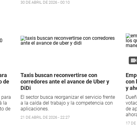
30 DE ABRIL DE 2026 - 00:10
ara
Taxis buscan reconvertirse con
Empr
o de
corredores ante el avance de Uber y
con 
DiDi
y ah
 para
El sector busca reorganizar el servicio frente
Dueñ
á la
a la caída del trabajo y la competencia con
votad
to de
aplicaciones.
de ap
ahora
21 DE ABRIL DE 2026 - 22:27
17 DE