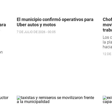
El municipio confirmó operativos para
Chof
ara
Uber autos y motos
movi
e
trab
7 DE JULIO DE 2026 - 00:05
Los c
la pl
hacia
ón
12 DE 