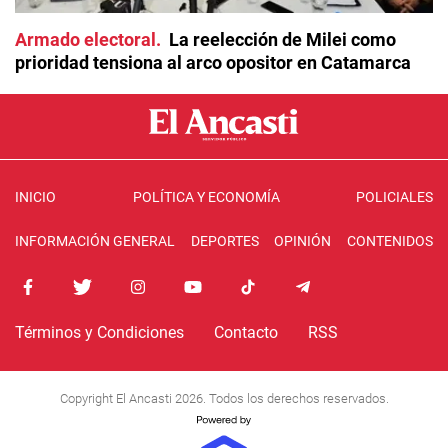
Armado electoral
La reelección de Milei como
prioridad tensiona al arco opositor en Catamarca
INICIO
POLÍTICA Y ECONOMÍA
POLICIALES
INFORMACIÓN GENERAL
DEPORTES
OPINIÓN
CONTENIDOS
Términos y Condiciones
Contacto
RSS
Copyright El Ancasti 2026. Todos los derechos reservados.