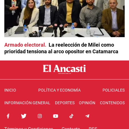
Armado electoral
La reelección de Milei como
prioridad tensiona al arco opositor en Catamarca
INICIO
POLÍTICA Y ECONOMÍA
POLICIALES
INFORMACIÓN GENERAL
DEPORTES
OPINIÓN
CONTENIDOS