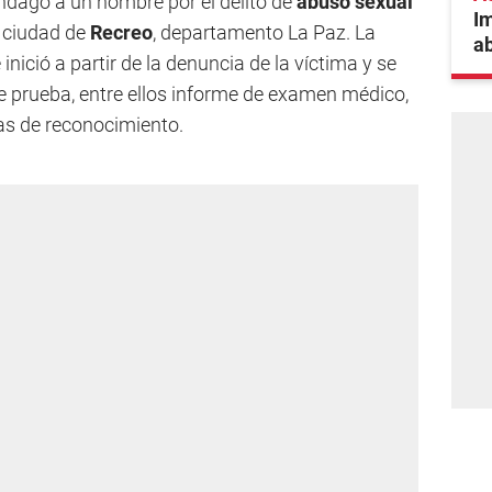
ndagó a un hombre por el delito de
abuso sexual
I
a ciudad de
Recreo
, departamento La Paz. La
ab
inició a partir de la denuncia de la víctima y se
e prueba, entre ellos informe de examen médico,
as de reconocimiento.