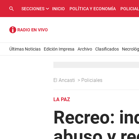
SECCIONES
INICIO
POLÍTICA Y ECONOMÍA
POLICIA
Últimas Noticias
Edición Impresa
Archivo
Clasificados
Necrológ
El Ancasti
>
Policiales
LA PAZ
Recreo: in
abuso y re