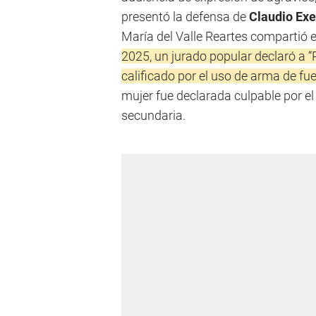
presentó la defensa de
Claudio Exe
María del Valle Reartes compartió e
2025, un jurado popular declaró a “P
calificado por el uso de arma de fu
mujer fue declarada culpable por el
secundaria.