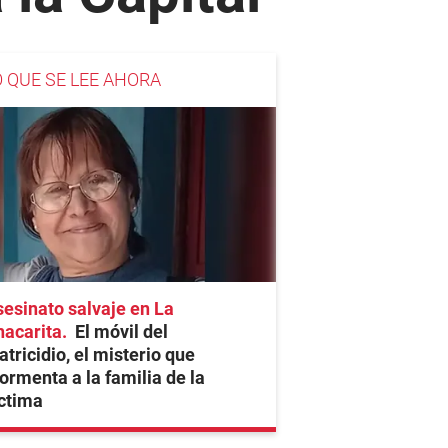
O QUE SE LEE AHORA
esinato salvaje en La
hacarita
El móvil del
tricidio, el misterio que
ormenta a la familia de la
ctima