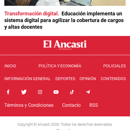
Transformación digital
Educación implementa un
sistema digital para agilizar la cobertura de cargos
y altas docentes
INICIO
POLÍTICA Y ECONOMÍA
POLICIALES
INFORMACIÓN GENERAL
DEPORTES
OPINIÓN
CONTENIDOS
Términos y Condiciones
Contacto
RSS
Copyright El Ancasti 2026. Todos los derechos reservados.