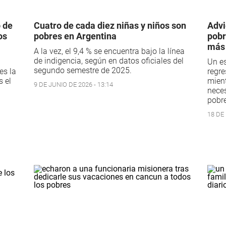
 de
Cuatro de cada diez niñas y niños son
Advi
os
pobres en Argentina
pobr
más 
A la vez, el 9,4 % se encuentra bajo la línea
de indigencia, según en datos oficiales del
Un es
segundo semestre de 2025.
es la
regre
s el
mient
9 DE JUNIO DE 2026 - 13:14
neces
pobre
18 DE