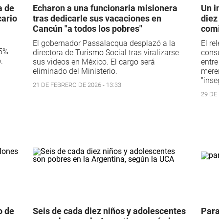
a de
Echaron a una funcionaria misionera
Un i
cario
tras dedicarle sus vacaciones en
diez
Cancún "a todos los pobres"
comi
El gobernador Passalacqua desplazó a la
El re
85%
directora de Turismo Social tras viralizarse
consu
.
sus videos en México. El cargo será
entre
eliminado del Ministerio.
meren
"inse
21 DE FEBRERO DE 2026 - 13:33
29 DE 
o de
Seis de cada diez niños y adolescentes
Para