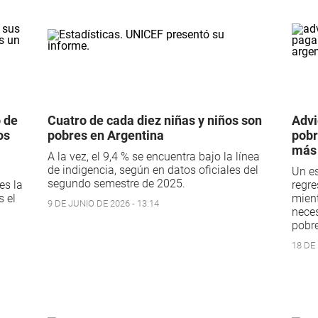
 de
Cuatro de cada diez niñas y niños son
Advi
os
pobres en Argentina
pobr
más 
A la vez, el 9,4 % se encuentra bajo la línea
de indigencia, según en datos oficiales del
Un es
segundo semestre de 2025.
es la
regre
s el
mient
9 DE JUNIO DE 2026 - 13:14
neces
pobre
18 DE