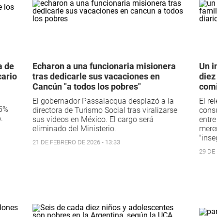
a de
Echaron a una funcionaria misionera
Un i
cario
tras dedicarle sus vacaciones en
diez
Cancún "a todos los pobres"
comi
El gobernador Passalacqua desplazó a la
El re
85%
directora de Turismo Social tras viralizarse
consu
.
sus videos en México. El cargo será
entre
eliminado del Ministerio.
meren
"inse
21 DE FEBRERO DE 2026 - 13:33
29 DE 