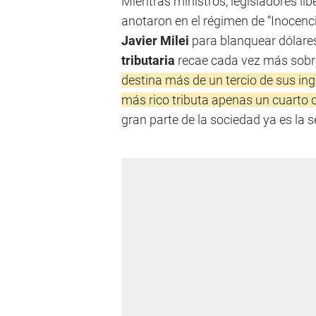
Mientras ministros, legisladores lib
anotaron en el régimen de “Inocenci
Javier Milei
para blanquear dólares
tributaria
recae cada vez más sobr
destina más de un tercio de sus in
más rico tributa apenas un cuarto 
gran parte de la sociedad ya es la