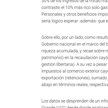
30% de los ingresos de la mitad má
contraste, el 10% más rico solo gas
Personales y otros beneficios impos
sería lógico esperar -además- que 
Sobre ello, por un lado, como result
Gobierno nacional en el marco del b
riqueza acumulada, y recae sobre 
patrimonio) en la recaudación cayó
gestión libertaria). A su vez a pes
impuestos al comercio exterior cayó
exportación (retenciones), sumado 
abajo en términos reales, respecti
Los datos se desprenden de un info
Grande (IAG) desde donde analiza