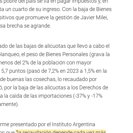
s pobre del país se va en pagar impuestos y, en
ta un cuarto de su ingreso. Con la baja de Bienes
itivos que promueve la gestión de Javier Milei,
esa brecha se agrande.
ado de las bajas de alícuotas que llevó a cabo el
lanqueo, el peso de Bienes Personales (grava la
menos del 2% de la población con mayor
 5,7 puntos (pasó de 7,2% en 2023 a 1,5% en la
ar de buenas las cosechas, lo recaudado por
, por la baja de las alícuotas a los Derechos de
a la caìda de las importaciones (-37% y -17%
vamente).
rme presentado por el Instituto Argentina
ron que
“la recaudación depende cada vez más