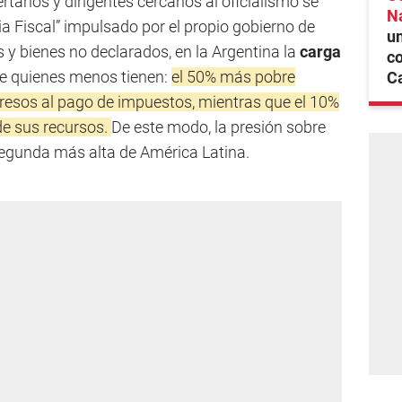
ertarios y dirigentes cercanos al oficialismo se
N
a Fiscal” impulsado por el propio gobierno de
un
 y bienes no declarados, en la Argentina la
carga
co
e quienes menos tienen:
el 50% más pobre
C
gresos al pago de impuestos, mientras que el 10%
de sus recursos.
De este modo, la presión sobre
 segunda más alta de América Latina.