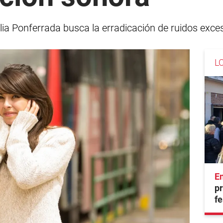
alia Ponferrada busca la erradicación de ruidos exce
L
En
pr
fe