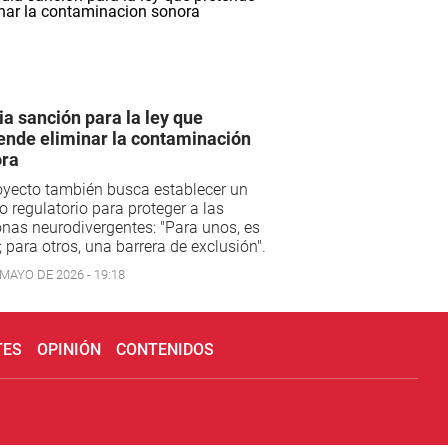
a sanción para la ley que
ende eliminar la contaminación
ra
oyecto también busca establecer un
 regulatorio para proteger a las
nas neurodivergentes: "Para unos, es
; para otros, una barrera de exclusión".
 MAYO DE 2026 - 19:18
TES
OPINIÓN
CONTENIDOS