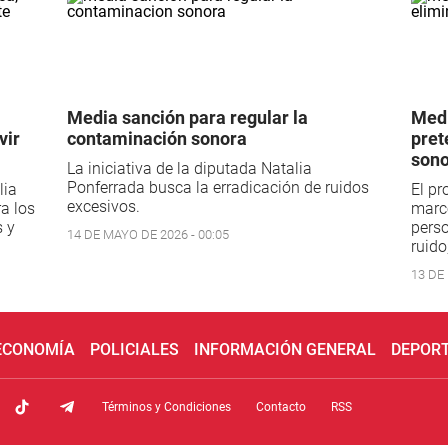
Media sanción para regular la
Medi
vir
contaminación sonora
pret
sono
La iniciativa de la diputada Natalia
Ponferrada busca la erradicación de ruidos
lia
El pr
excesivos.
a los
marco
s y
perso
14 DE MAYO DE 2026 - 00:05
ruido
13 DE
 ECONOMÍA
POLICIALES
INFORMACIÓN GENERAL
DEPOR
Términos y Condiciones
Contacto
RSS