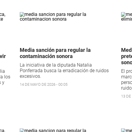
Media sanción para regular la
Medi
vir
contaminación sonora
pret
sono
La iniciativa de la diputada Natalia
Ponferrada busca la erradicación de ruidos
lia
El pr
excesivos.
a los
marco
s y
perso
14 DE MAYO DE 2026 - 00:05
ruido
13 DE