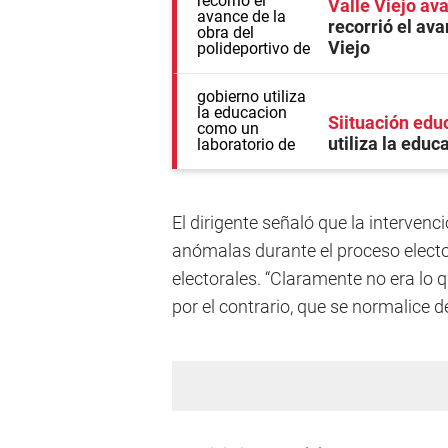
Valle Viejo av
recorrió el ava
Viejo
Siituación educ
utiliza la edu
El dirigente señaló que la intervenc
anómalas durante el proceso elector
electorales. “Claramente no era lo q
por el contrario, que se normalice d