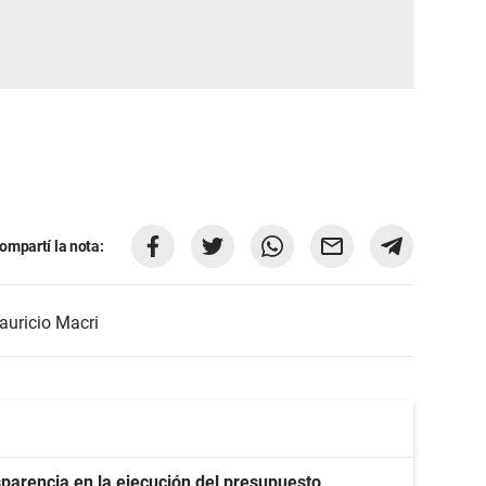
ompartí la nota:
auricio Macri
parencia en la ejecución del presupuesto