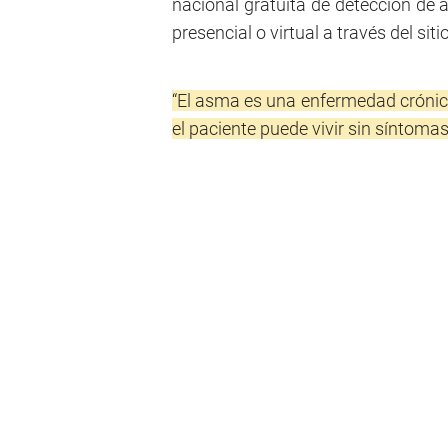
nacional gratuita de detección de
presencial o virtual a través del siti
“El asma es una enfermedad crónic
el paciente puede vivir sin síntomas