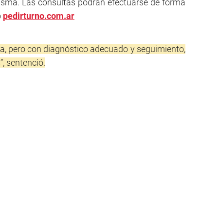
 asma. Las consultas podrán efectuarse de forma
o
pedirturno.com.ar
a, pero con diagnóstico adecuado y seguimiento,
”, sentenció.