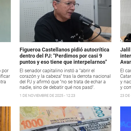
Figueroa Castellanos pidió autocrítica
Jali
dentro del PJ: "Perdimos por casi 9
inte
puntos y eso tiene que interpelarnos"
Ava
 por
El senador capitalino instó a "abrir el
El ca
ficar
corazón y la cabeza" tras la derrota nacional
Catam
tra
del PJ y afirmó que "no se trata de echar a
y nac
nadie, sino de debatir qué nos pasó".
y com
1 DE NOVIEMBRE DE 2025 - 12:23
23 DE