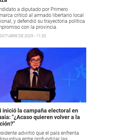
ndidato a diputado por Primero
arca criticó al armado libertario local
ional, y defendió su trayectoria política
promiso con la provincia.
 OCTUBRE DE 2025 - 11:20
i inició la campaña electoral en
aia: "¿Acaso quieren volver a la
ación?"
esidente advirtió que el país enfrenta
isyuntiva entre profundizar las