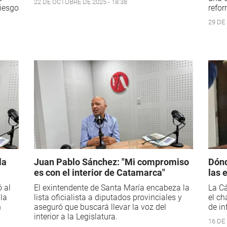
22 DE OCTUBRE DE 2025 - 18:38
riesgo
refor
29 DE
la
Juan Pablo Sánchez: "Mi compromiso
Dónd
es con el interior de Catamarca"
las 
ó al
El exintendente de Santa María encabeza la
La C
la
lista oficialista a diputados provinciales y
el ch
n
aseguró que buscará llevar la voz del
de in
interior a la Legislatura.
16 DE