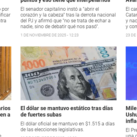
 por
El senador capitalino instó a "abrir el
El ca
ficar
corazón y la cabeza" tras la derrota nacional
Catam
tra
del PJ y afirmó que "no se trata de echar a
y nac
nadie, sino de debatir qué nos pasó".
y com
1 DE NOVIEMBRE DE 2025 - 12:23
23 DE
arios
El dólar se mantuvo estático tras días
Mile
uen a
de fuertes subas
Ushu
infl
El dólar oficial se mantuvo en $1.515 a días
de las elecciones legislativas.
El Pr
e
una d