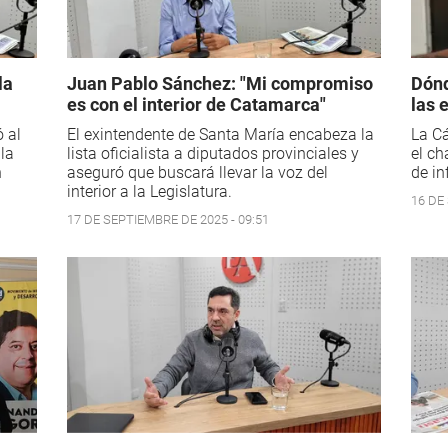
la
Juan Pablo Sánchez: "Mi compromiso
Dónd
es con el interior de Catamarca"
las 
ó al
El exintendente de Santa María encabeza la
La C
la
lista oficialista a diputados provinciales y
el ch
n
aseguró que buscará llevar la voz del
de in
interior a la Legislatura.
16 DE
17 DE SEPTIEMBRE DE 2025 - 09:51