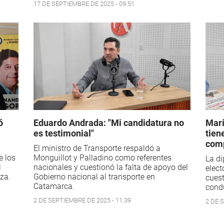
17 DE SEPTIEMBRE DE 2025 - 09:51
ó
Eduardo Andrada: "Mi candidatura no
Marí
es testimonial"
tien
com
El ministro de Transporte respaldó a
e los
Monguillot y Palladino como referentes
La di
l
nacionales y cuestionó la falta de apoyo del
elect
za.
Gobierno nacional al transporte en
cuest
Catamarca.
condu
2 DE SEPTIEMBRE DE 2025 - 11:39
2 DE 