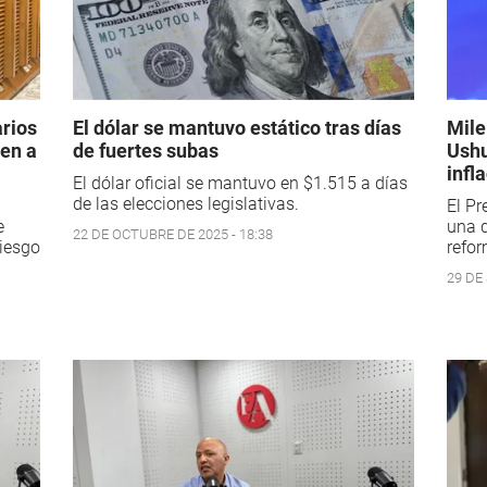
arios
El dólar se mantuvo estático tras días
Mile
uen a
de fuertes subas
Ushu
infl
El dólar oficial se mantuvo en $1.515 a días
de las elecciones legislativas.
El Pr
e
una d
22 DE OCTUBRE DE 2025 - 18:38
riesgo
refor
29 DE