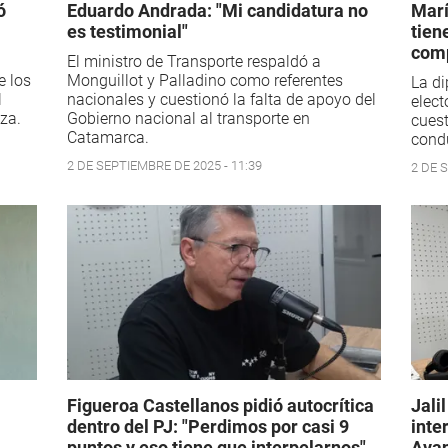
ó
Eduardo Andrada: "Mi candidatura no
Marí
es testimonial"
tien
com
El ministro de Transporte respaldó a
e los
Monguillot y Palladino como referentes
La di
l
nacionales y cuestionó la falta de apoyo del
elect
za.
Gobierno nacional al transporte en
cuest
Catamarca.
condu
2 DE SEPTIEMBRE DE 2025 - 11:39
2 DE 
Figueroa Castellanos pidió autocrítica
Jali
dentro del PJ: "Perdimos por casi 9
inte
puntos y eso tiene que interpelarnos"
Ava