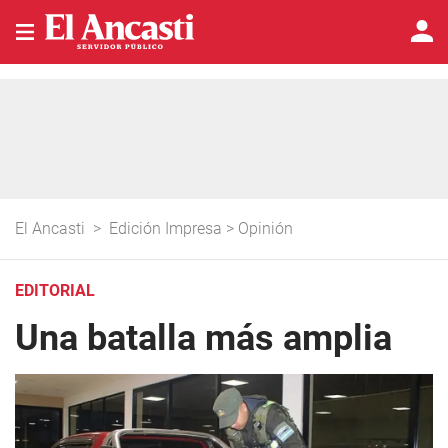
El Ancasti
>
Edición Impresa
>
Opinión
EDITORIAL
Una batalla más amplia