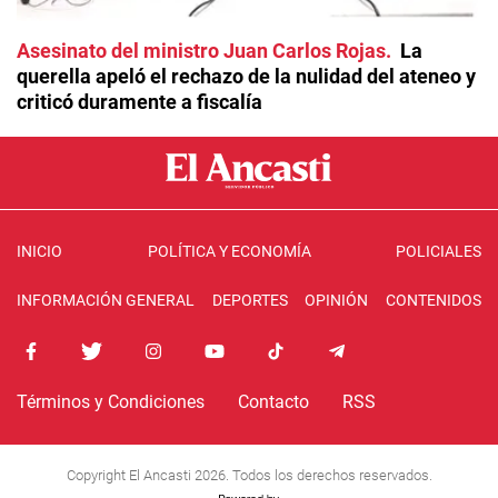
Asesinato del ministro Juan Carlos Rojas
La
querella apeló el rechazo de la nulidad del ateneo y
criticó duramente a fiscalía
INICIO
POLÍTICA Y ECONOMÍA
POLICIALES
INFORMACIÓN GENERAL
DEPORTES
OPINIÓN
CONTENIDOS
Términos y Condiciones
Contacto
RSS
Copyright El Ancasti 2026. Todos los derechos reservados.