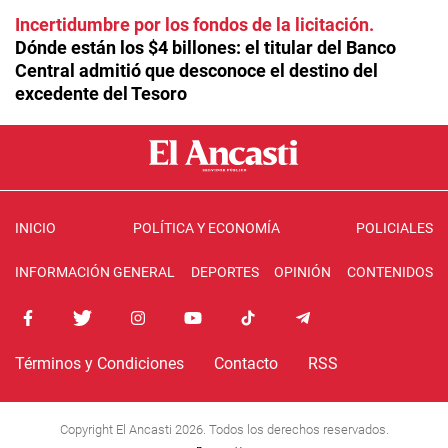
Incertidumbre por los fondos de la licitación
Dónde están los $4 billones: el titular del Banco
Central admitió que desconoce el destino del
excedente del Tesoro
INICIO
POLÍTICA Y ECONOMÍA
POLICIALES
INFORMACIÓN GENERAL
DEPORTES
OPINIÓN
CONTENIDOS
Términos y Condiciones
Contacto
RSS
Copyright El Ancasti 2026. Todos los derechos reservados.