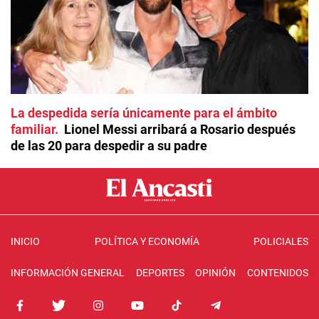
La despedida sería únicamente para el ámbito
familiar
Lionel Messi arribará a Rosario después
de las 20 para despedir a su padre
INICIO
POLÍTICA Y ECONOMÍA
POLICIALES
INFORMACIÓN GENERAL
DEPORTES
OPINIÓN
CONTENIDOS