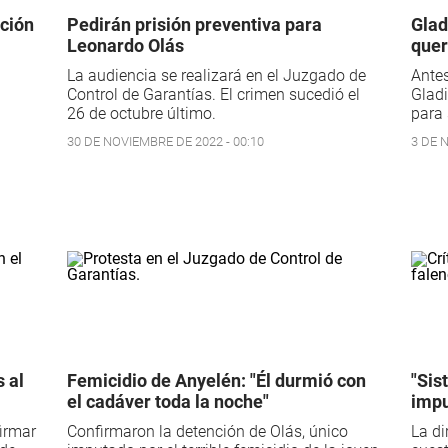
ación
Pedirán prisión preventiva para
Glad
Leonardo Olás
quer
La audiencia se realizará en el Juzgado de
Ante
Control de Garantías. El crimen sucedió el
Gladi
26 de octubre último.
para 
30 DE NOVIEMBRE DE 2022 - 00:10
3 DE 
s al
Femicidio de Anyelén: "Él durmió con
"Sis
el cadáver toda la noche"
impu
firmar
Confirmaron la detención de Olás, único
La di