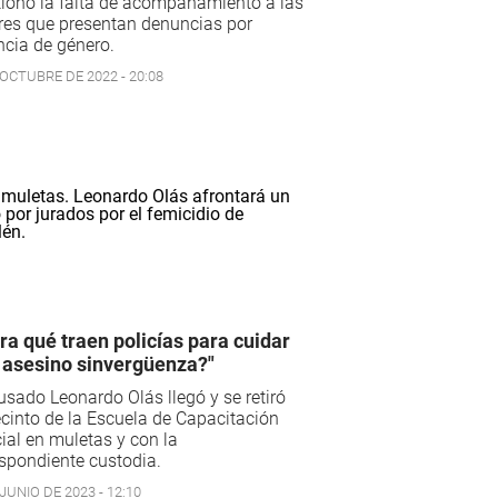
ionó la falta de acompañamiento a las
res que presentan denuncias por
ncia de género.
 OCTUBRE DE 2022 - 20:08
ra qué traen policías para cuidar
 asesino sinvergüenza?"
usado Leonardo Olás llegó y se retiró
ecinto de la Escuela de Capacitación
ial en muletas y con la
spondiente custodia.
JUNIO DE 2023 - 12:10