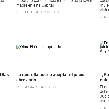
 de
imputado por el terrible femicidio de la joven
cuest
madre en esta Capital.
muje
viole
31 DE OCTUBRE DE 2022 - 11:16
29 DE
 Olás
La querella podría aceptar el juicio
"¿Pa
abreviado
este
El ac
24 DE JUNIO DE 2023 - 12:04
del r
Judic
corre
22 DE 