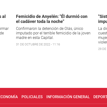
s al
Femicidio de Anyelén: "Él durmió con
"Sis
el cadáver toda la noche"
impu
firmar
Confirmaron la detención de Olás, único
La di
 de
imputado por el terrible femicidio de la joven
cuest
madre en esta Capital.
muje
viole
31 DE OCTUBRE DE 2022 - 11:16
29 DE
 ECONOMÍA
POLICIALES
INFORMACIÓN GENERAL
DEPOR