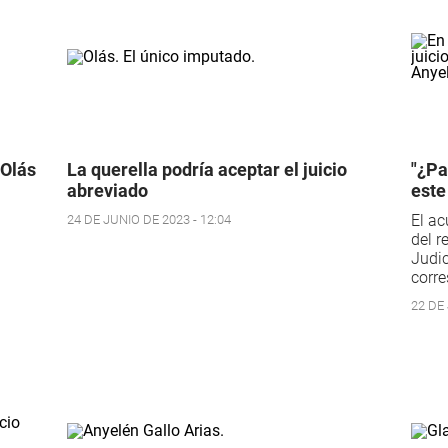
 Olás
La querella podría aceptar el juicio
"¿Pa
abreviado
este
El ac
24 DE JUNIO DE 2023 - 12:04
del r
Judic
corre
22 DE 