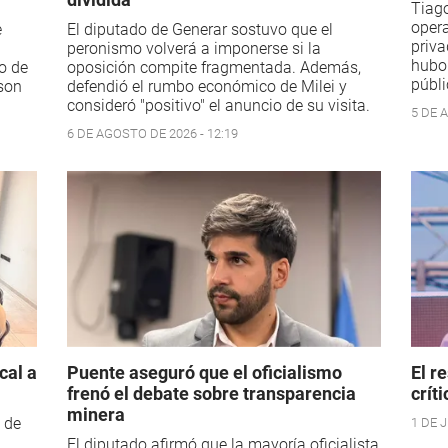
Tiago
opera
e
El diputado de Generar sostuvo que el
priva
peronismo volverá a imponerse si la
hubo
co de
oposición compite fragmentada. Además,
públi
son
defendió el rumbo económico de Milei y
consideró "positivo" el anuncio de su visita.
5 DE 
6 DE AGOSTO DE 2026 - 12:19
cal a
Puente aseguró que el oficialismo
El r
frenó el debate sobre transparencia
crít
minera
 de
1 DE J
El diputado afirmó que la mayoría oficialista