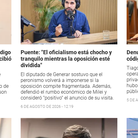
ódigo
Puente: "El oficialismo está chocho y
Denu
cibió
tranquilo mientras la oposición esté
códi
dividida"
Tiago
opera
e
El diputado de Generar sostuvo que el
priva
peronismo volverá a imponerse si la
hubo
co de
oposición compite fragmentada. Además,
públi
son
defendió el rumbo económico de Milei y
consideró "positivo" el anuncio de su visita.
5 DE 
6 DE AGOSTO DE 2026 - 12:19