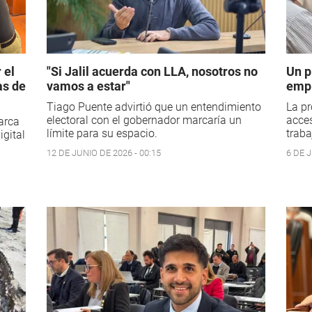
 el
"Si Jalil acuerda con LLA, nosotros no
Un p
as de
vamos a estar"
empl
Tiago Puente advirtió que un entendimiento
La pr
electoral con el gobernador marcaría un
acces
arca
límite para su espacio.
trab
igital
12 DE JUNIO DE 2026 - 00:15
6 DE J