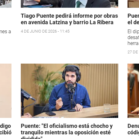
Tiago Puente pedirá informe por obras
Puen
en avenida Latzina y barrio La Ribera
el d
rmes a
El di
4 DE JUNIO DE 2026 - 11:45
desa
herra
27 DE
ódigo
Puente: "El oficialismo está chocho y
Denu
cibió
tranquilo mientras la oposición esté
códi
dividida"