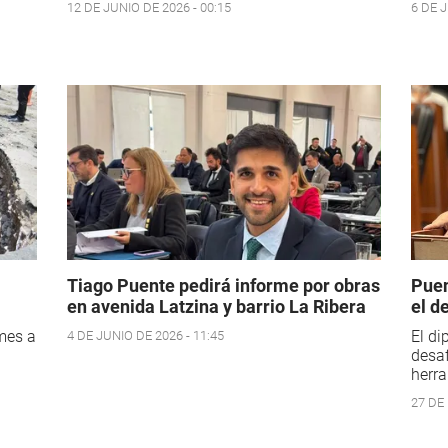
12 DE JUNIO DE 2026 - 00:15
6 DE J
Tiago Puente pedirá informe por obras
Puen
en avenida Latzina y barrio La Ribera
el d
rmes a
El di
4 DE JUNIO DE 2026 - 11:45
desa
herra
27 DE