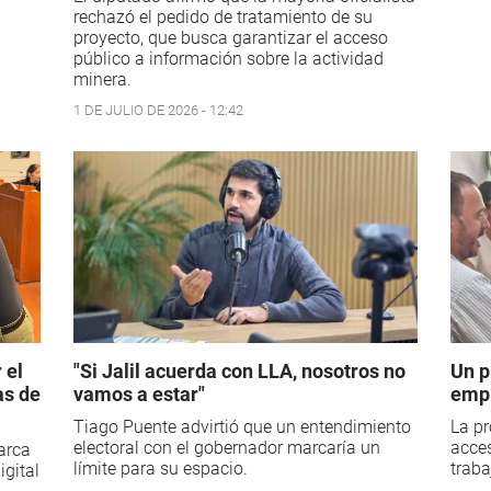
rechazó el pedido de tratamiento de su
proyecto, que busca garantizar el acceso
público a información sobre la actividad
minera.
1 DE JULIO DE 2026 - 12:42
 el
"Si Jalil acuerda con LLA, nosotros no
Un p
as de
vamos a estar"
empl
Tiago Puente advirtió que un entendimiento
La pr
electoral con el gobernador marcaría un
acces
arca
límite para su espacio.
trab
igital