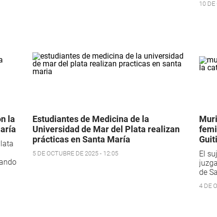
10 DE
n la
Estudiantes de Medicina de la
Muri
María
Universidad de Mar del Plata realizan
femi
prácticas en Santa María
Guit
lata
El su
5 DE OCTUBRE DE 2025 - 12:05
ñando
juzga
de Sa
4 DE 