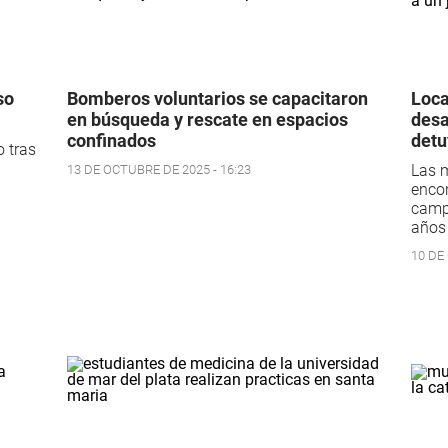
so
Bomberos voluntarios se capacitaron
Loca
en búsqueda y rescate en espacios
desa
confinados
detu
o tras
Las m
13 DE OCTUBRE DE 2025 - 16:23
enco
camp
años 
10 DE