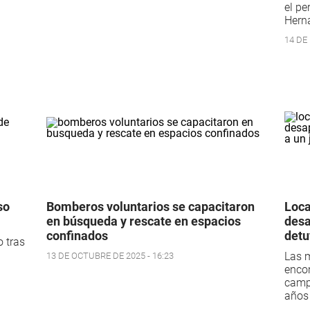
el p
Hern
14 DE 
so
Bomberos voluntarios se capacitaron
Loca
en búsqueda y rescate en espacios
desa
confinados
detu
o tras
Las m
13 DE OCTUBRE DE 2025 - 16:23
enco
camp
años 