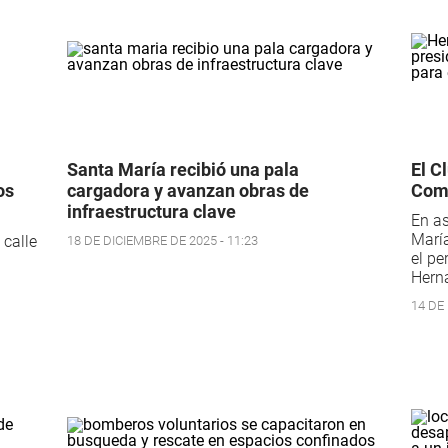
Santa María recibió una pala
El C
os
cargadora y avanzan obras de
Comi
infraestructura clave
En as
María
 calle
18 DE DICIEMBRE DE 2025 - 11:23
el p
Hern
14 DE 