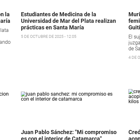
n la
Estudiantes de Medicina de la
Muri
María
Universidad de Mar del Plata realizan
femi
prácticas en Santa María
Guit
lata
El su
5 DE OCTUBRE DE 2025 - 12:05
ñando
juzga
de Sa
4 DE 
Juan Pablo Sánchez: "Mi compromiso
Creó
es con el interior de Catamarca"
acop