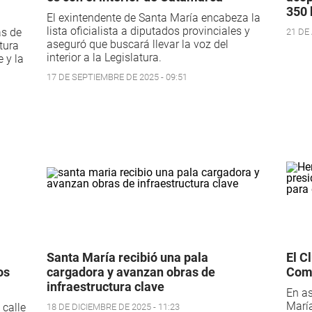
350 
El exintendente de Santa María encabeza la
lista oficialista a diputados provinciales y
ás de
21 DE
aseguró que buscará llevar la voz del
tura
interior a la Legislatura.
 y la
17 DE SEPTIEMBRE DE 2025 - 09:51
Santa María recibió una pala
El C
os
cargadora y avanzan obras de
Comi
infraestructura clave
En as
María
 calle
18 DE DICIEMBRE DE 2025 - 11:23