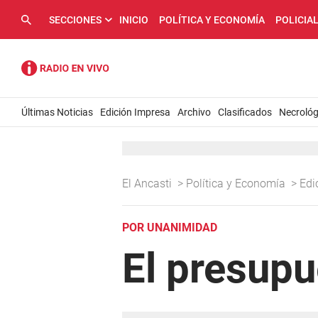
SECCIONES
INICIO
POLÍTICA Y ECONOMÍA
POLICIA
Últimas Noticias
Edición Impresa
Archivo
Clasificados
Necrológ
El Ancasti
>
Política y Economía
>
Edi
POR UNANIMIDAD
El presupu