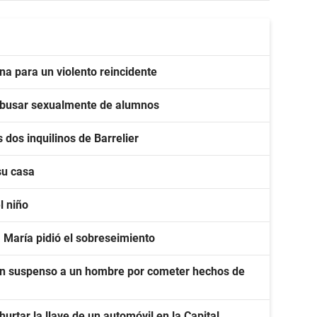
na para un violento reincidente
r abusar sexualmente de alumnos
 dos inquilinos de Barrelier
su casa
l niño
a María pidió el sobreseimiento
 en suspenso a un hombre por cometer hechos de
rtar la llave de un automóvil en la Capital