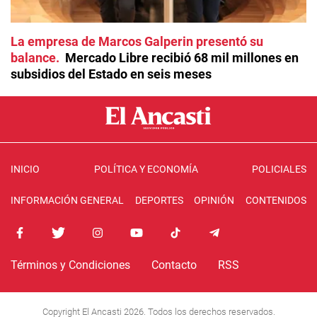
La empresa de Marcos Galperin presentó su
balance
Mercado Libre recibió 68 mil millones en
subsidios del Estado en seis meses
INICIO
POLÍTICA Y ECONOMÍA
POLICIALES
INFORMACIÓN GENERAL
DEPORTES
OPINIÓN
CONTENIDOS
Términos y Condiciones
Contacto
RSS
Copyright El Ancasti 2026. Todos los derechos reservados.