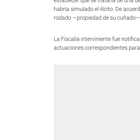
establecer que se trataría de una d
habría simulado el ilícito. De acuer
rodado —propiedad de su cuñado— y
La Fiscalía interviniente fue notific
actuaciones correspondientes para 