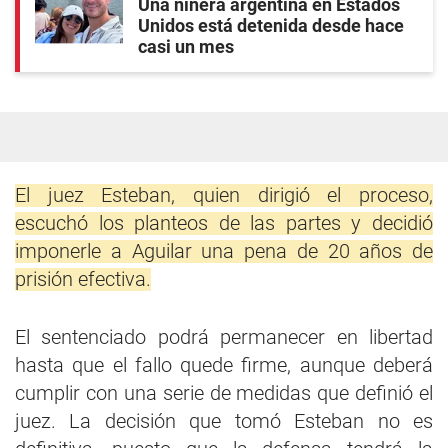
Una niñera argentina en Estados
Unidos está detenida desde hace
casi un mes
El juez Esteban, quien dirigió el proceso,
escuchó los planteos de las partes y decidió
imponerle a Aguilar una pena de 20 años de
prisión efectiva.
El sentenciado podrá permanecer en libertad
hasta que el fallo quede firme, aunque deberá
cumplir con una serie de medidas que definió el
juez. La decisión que tomó Esteban no es