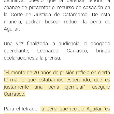
definitiva, puesto que la defensa tendrá la
chance de presentar el recurso de casación en
la Corte de Justicia de Catamarca. De esta
manera, podrán buscar reducir la pena de
Aguilar.
Una vez finalizada la audiencia, el abogado
querellante, Leonardo Carrasco, brindó
declaraciones a la prensa.
“El monto de 20 años de prisión refleja en cierta
forma lo que estábamos esperando, que es
justamente una pena ejemplar”, aseguró
Carrasco.
Para el letrado,
la pena que recibió Aguilar “es