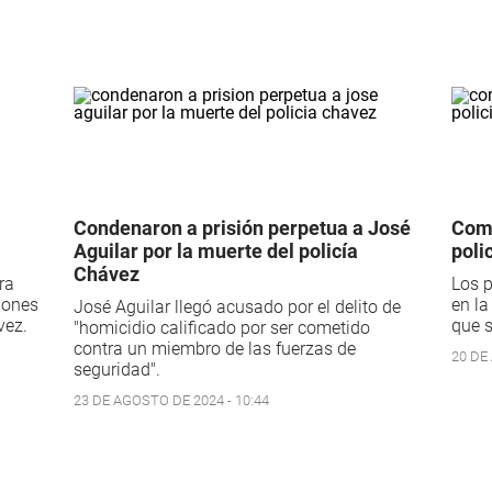
Condenaron a prisión perpetua a José
Comi
Aguilar por la muerte del policía
poli
Chávez
ra
Los p
ciones
en la
José Aguilar llegó acusado por el delito de
vez.
que s
"homicidio calificado por ser cometido
contra un miembro de las fuerzas de
20 DE
seguridad".
23 DE AGOSTO DE 2024 - 10:44