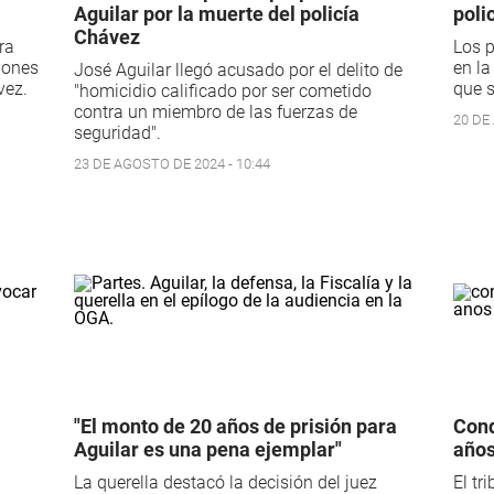
Aguilar por la muerte del policía
poli
Chávez
ra
Los p
ciones
en la
José Aguilar llegó acusado por el delito de
vez.
que s
"homicidio calificado por ser cometido
contra un miembro de las fuerzas de
20 DE
seguridad".
23 DE AGOSTO DE 2024 - 10:44
"El monto de 20 años de prisión para
Cond
Aguilar es una pena ejemplar"
años
La querella destacó la decisión del juez
El tr