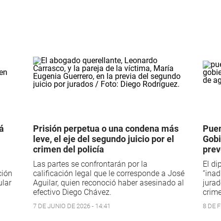
rá
Prisión perpetua o una condena más
Puen
leve, el eje del segundo juicio por el
Gobi
crimen del policía
prev
Las partes se confrontarán por la
El di
ción
calificación legal que le corresponde a José
“inad
ular
Aguilar, quien reconoció haber asesinado al
jurad
efectivo Diego Chávez.
crime
7 DE JUNIO DE 2026 - 14:41
8 DE F