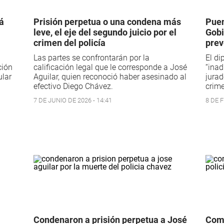
rá
Prisión perpetua o una condena más
Puen
leve, el eje del segundo juicio por el
Gobi
crimen del policía
prev
Las partes se confrontarán por la
El di
ción
calificación legal que le corresponde a José
“inad
ular
Aguilar, quien reconoció haber asesinado al
jurad
efectivo Diego Chávez.
crime
7 DE JUNIO DE 2026 - 14:41
8 DE F
Condenaron a prisión perpetua a José
Comi