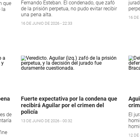
Fernando Esteban. El condenado, que zafó
jurad
n que
de la prisión perpetua, no pudo evitar recibir
perpe
 la
una pena alta.
16 DE 
16 DE JUNIO DE 2026 - 22:33
pena
Fuerte expectativa por la condena que
Agui
recibirá Aguilar por el crimen del
crim
policía
 es de
El ju
ntaría
homic
13 DE JUNIO DE 2026 - 00:32
homic
fine
12 DE 