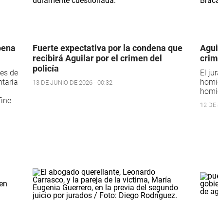
pena
Fuerte expectativa por la condena que
Agui
recibirá Aguilar por el crimen del
crim
policía
 es de
El ju
ntaría
homic
13 DE JUNIO DE 2026 - 00:32
homic
fine
12 DE 