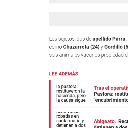
Los sujetos, dos de
apellido Parra,
como
Chazarreta (24)
y
Gordillo (
seis animales vacunos propiedad 
LEE ADEMÁS
Tras el operati
Pastora: restit
"encubrimiento
Abigeato
Rec
detienen a do