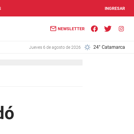
S
INGRESAR
NEWSLETTER
24° Catamarca
jueves 6 de agosto de 2026
dó