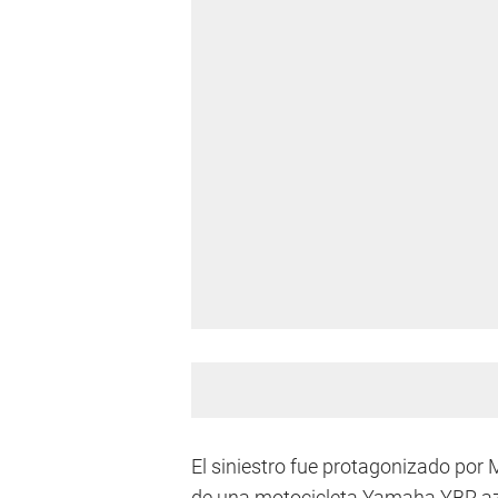
El siniestro fue protagonizado por 
de una motocicleta Yamaha YBR az