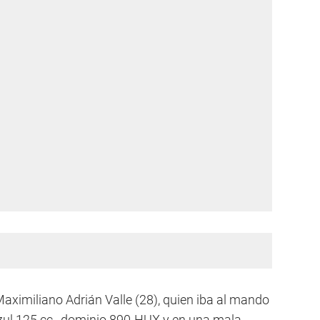
Maximiliano Adrián Valle (28), quien iba al mando
ul 125 cc., dominio 890-HUX y en una mala