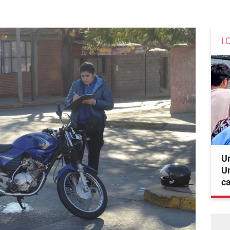
L
Un
Un
c