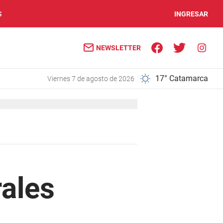
S
INGRESAR
NEWSLETTER
17° Catamarca
viernes 7 de agosto de 2026
rales