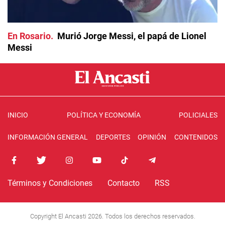
En Rosario
Murió Jorge Messi, el papá de Lionel
Messi
INICIO
POLÍTICA Y ECONOMÍA
POLICIALES
INFORMACIÓN GENERAL
DEPORTES
OPINIÓN
CONTENIDOS
Términos y Condiciones
Contacto
RSS
Copyright El Ancasti 2026. Todos los derechos reservados.