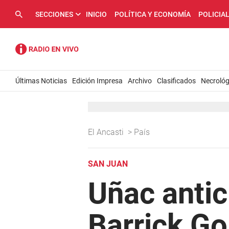
SECCIONES
INICIO
POLÍTICA Y ECONOMÍA
POLICIA
Últimas Noticias
Edición Impresa
Archivo
Clasificados
Necrológ
El Ancasti
>
País
SAN JUAN
Uñac antic
Barrick Go