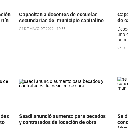
ación
Capacitan a docentes de escuelas
Capa
rtín
secundarias del municipio capitalino
de c
Desde
24 DE MAYO DE 2022 - 10:55
una c
brind
25 DE
ades
Saadi anunció aumento para becados
Se d
ito
y contratados de locación de obra
conc