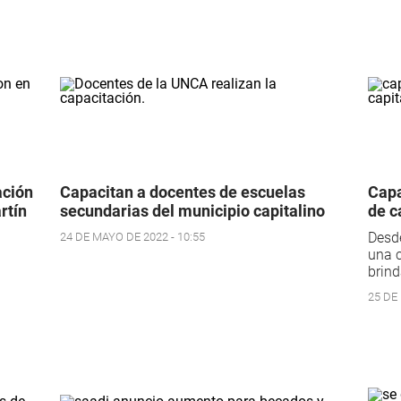
ación
Capacitan a docentes de escuelas
Capa
rtín
secundarias del municipio capitalino
de c
Desde
24 DE MAYO DE 2022 - 10:55
una c
brind
25 DE