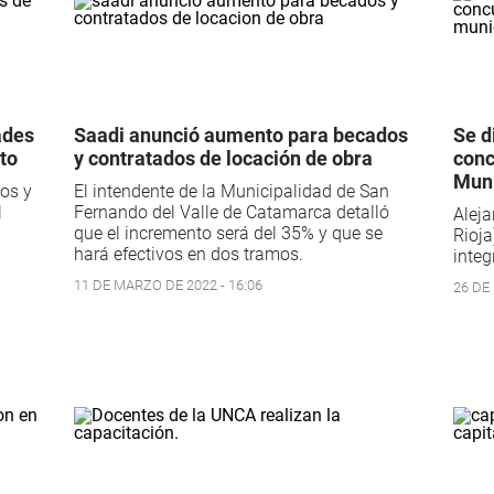
ades
Saadi anunció aumento para becados
Se d
ito
y contratados de locación de obra
conc
Muni
os y
El intendente de la Municipalidad de San
l
Fernando del Valle de Catamarca detalló
Aleja
que el incremento será del 35% y que se
Rioja
hará efectivos en dos tramos.
integ
11 DE MARZO DE 2022 - 16:06
26 DE 