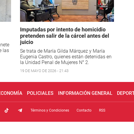
Imputadas por intento de homicidio
pretenden salir de la cárcel antes del
juicio
inete
e las
Se trata de María Gilda Márquez y María
Eugenia Castro, quienes están detenidas en
la Unidad Penal de Mujeres N° 2.
19 DE MAYO DE 2026 - 21:43
 ECONOMÍA
POLICIALES
INFORMACIÓN GENERAL
DEPOR
Términos y Condiciones
Contacto
RSS