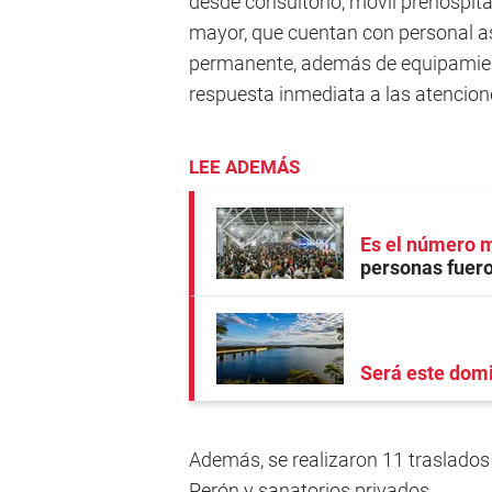
desde consultorio, móvil prehospital
mayor, que cuentan con personal as
permanente, además de equipamien
respuesta inmediata a las atencion
LEE ADEMÁS
Es el número m
personas fuer
Será este dom
Además, se realizaron 11 traslados
Perón y sanatorios privados.