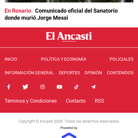
En Rosario
Comunicado oficial del Sanatorio
donde murió Jorge Messi
INICIO
POLÍTICA Y ECONOMÍA
POLICIALES
INFORMACIÓN GENERAL
DEPORTES
OPINIÓN
CONTENIDOS
Términos y Condiciones
Contacto
RSS
Copyright El Ancasti 2026. Todos los derechos reservados.