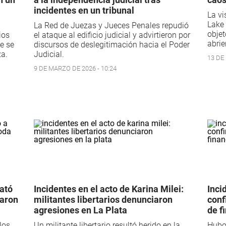
incidentes en un tribunal
La vi
Lake 
La Red de Juezas y Jueces Penales repudió
objet
ios
el ataque al edificio judicial y advirtieron por
abrie
e se
discursos de deslegitimación hacia el Poder
za.
Judicial.
13 DE 
9 DE MARZO DE 2026 - 10:24
ató
Incidentes en el acto de Karina Milei:
Inci
baron
militantes libertarios denunciaron
conf
agresiones en La Plata
de f
los
Un militante libertario resultó herido en la
Hubo 