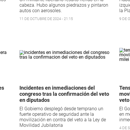
cabeza. Hubo algunos piedrazos y pintaron
izqui
autos con aerosoles.
la Pl
11 DE OCTUBRE DE 2024 - 21:15
9 DE 
es
Incidentes en inmediaciones del
Tens
congreso tras la confirmación del veto
movi
en diputados
veto
El Gobierno desplegó desde temprano un
El Go
fuerte operativo de seguridad ante la
en me
movilización en contra del veto a la Ley de
inme
Movilidad Jubilatoria
4 DE 