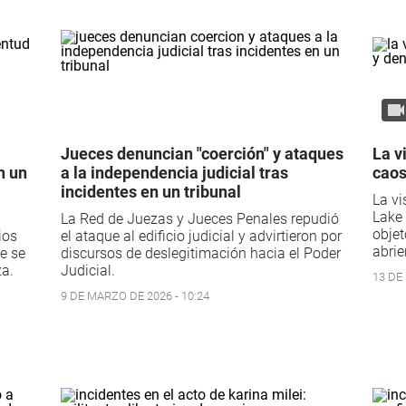
Jueces denuncian "coerción" y ataques
La v
n un
a la independencia judicial tras
caos
incidentes en un tribunal
La vi
Lake 
La Red de Juezas y Jueces Penales repudió
objet
ios
el ataque al edificio judicial y advirtieron por
abrie
e se
discursos de deslegitimación hacia el Poder
za.
Judicial.
13 DE 
9 DE MARZO DE 2026 - 10:24