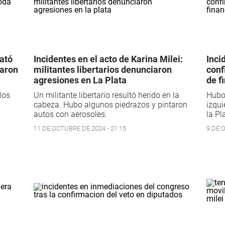
ató
Incidentes en el acto de Karina Milei:
Inci
baron
militantes libertarios denunciaron
conf
agresiones en La Plata
de f
los
Un militante libertario resultó herido en la
Hubo 
cabeza. Hubo algunos piedrazos y pintaron
izqui
autos con aerosoles.
la Pl
11 DE OCTUBRE DE 2024 - 21:15
9 DE 