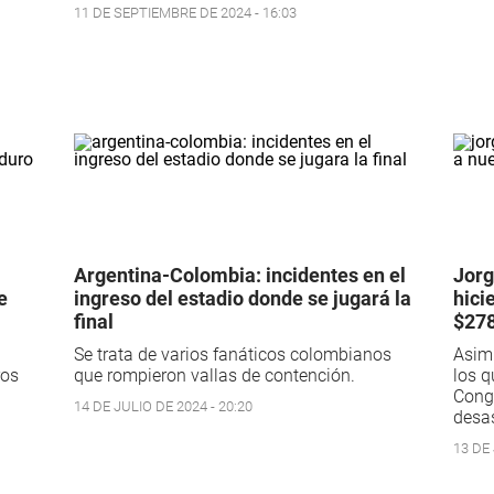
11 DE SEPTIEMBRE DE 2024 - 16:03
Argentina-Colombia: incidentes en el
Jorg
e
ingreso del estadio donde se jugará la
hici
final
$278
Se trata de varios fanáticos colombianos
Asimi
ros
que rompieron vallas de contención.
los q
Congr
14 DE JULIO DE 2024 - 20:20
desas
13 DE 