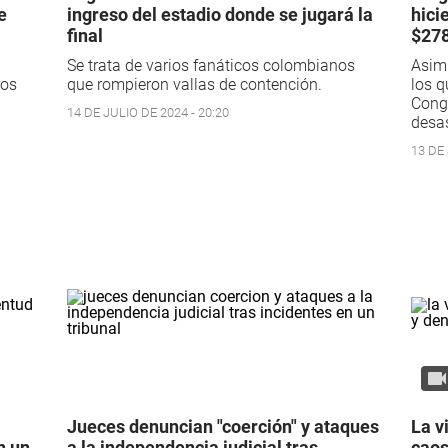
e
ingreso del estadio donde se jugará la
hici
final
$278
Se trata de varios fanáticos colombianos
Asimi
ros
que rompieron vallas de contención.
los q
Congr
14 DE JULIO DE 2024 - 20:20
desas
13 DE 
Jueces denuncian "coerción" y ataques
La v
n un
a la independencia judicial tras
caos